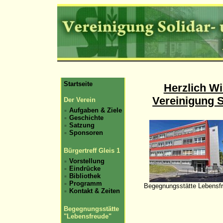
Startseite
Herzlich Wi
Vereinigung S
Der Verein
Aufgaben & Ziele
Geschichte
Satzung
Sponsoren
Bürgertreff Gleis 1
Vorstellung
Eindrücke
Bibliothek
Programm
Begegnungsstätte Lebensf
Kontakt & Zeiten
Begegnungsstätte
"Lebensfreude"