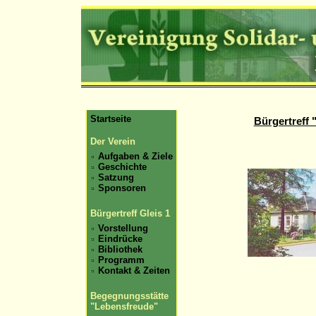
Startseite
Bürgertreff
Der Verein
Aufgaben & Ziele
Geschichte
Satzung
Sponsoren
Bürgertreff Gleis 1
Vorstellung
Eindrücke
Bibliothek
Programm
Kontakt & Zeiten
Begegnungsstätte
"Lebensfreude"